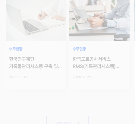
수주현황
수주현황
한국연구재단
한국도로공사서비스
기록물관리시스템 구축 및
RMS(기록관리시스템)
전자기록물 이관 …
기능개선 용역…
​2025-12-03
​2025-11-25
View more